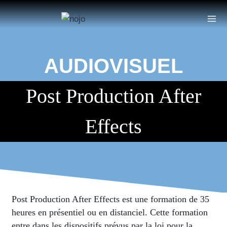
Aller
au
contenu
AUDIOVISUEL
Post Production After
Effects
Post Production After Effects est une formation de 35
heures en présentiel ou en distanciel. Cette formation
entre dans les dispositifs prévus par la loi pour la