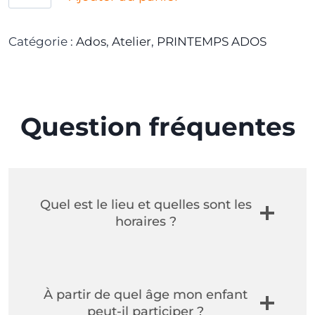
u
a
Catégorie :
Ados
, 
Atelier
, 
PRINTEMPS ADOS
n
t
i
t
Question fréquentes
é
d
e
A
t
Quel est le lieu et quelles sont les
e
horaires ?
l
i
e
r
À partir de quel âge mon enfant
peut-il participer ?
à