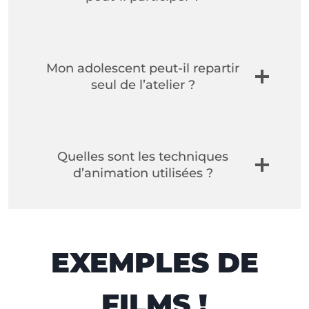
l
'
a
Mon adolescent peut-il repartir
n
seul de l’atelier ?
n
é
e
Quelles sont les techniques
d’animation utilisées ?
EXEMPLES DE
FILMS !