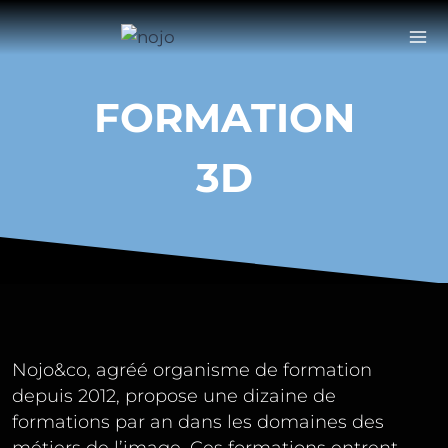
Aller
au
contenu
FORMATION
3D
Nojo&co, agréé organisme de formation
depuis 2012, propose une dizaine de
formations par an dans les domaines des
métiers de l’image. Ces formations entrent